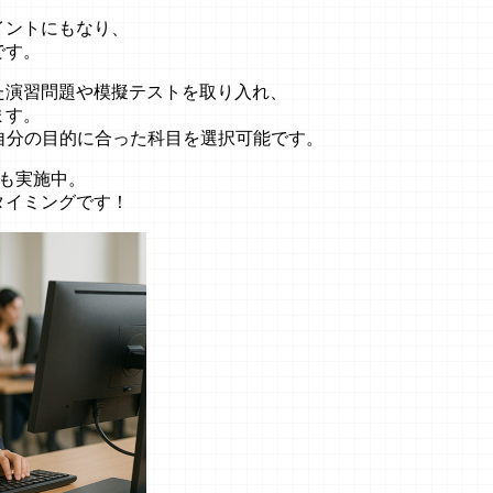
イントにもなり、
です。
た演習問題や模擬テストを取り入れ、
ます。
ntなど、自分の目的に合った科目を選択可能です。
も実施中。
タイミングです！